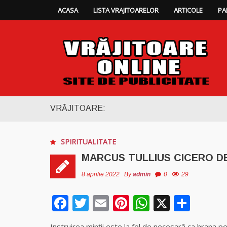
ACASA
LISTA VRAJITOARELOR
ARTICOLE
PA
VRĂJITOARE:
SPIRITUALITATE
MARCUS TULLIUS CICERO DE
8 aprilie 2022
By
admin
0
29
Facebook
Twitter
Email
Pinterest
WhatsAp
X
Part
Instruirea minţii este la fel de necesară ca hrana p