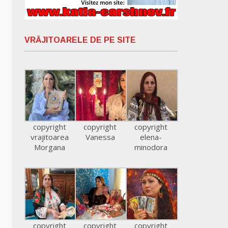
VRĂJITOARELE DE PE SITE
copyright
copyright
copyright
vrajitoarea
Vanessa
elena-
Morgana
minodora
copyright
copyright
copyright