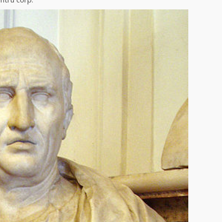
maestra magiei
negre
Tămăduitoarea
Ana Maria
Vrăjitoarea Elena
Minodora a
revenit din
Ierusalim
Celebra
vrăjitoare Rodica
Gheorghe,
singura fiică a
Mamei Omida
Celebra
tămăduitoare
vindecătoare de
farmece și