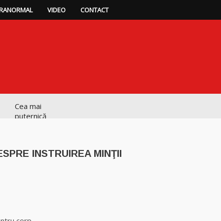
RANORMAL
VIDEO
CONTACT
Cea mai
puternică
vrăjitoare de
magie albă și
neagră Vanessa
SPRE INSTRUIREA MINŢII
Clarvăzătoarea
Elena Natașa
p
ajează
Vrăjitoarea
Morgana,
entru corp.