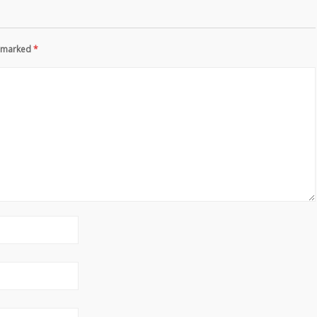
re marked
*