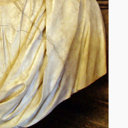
blesteme Sandra
Tămăduitoarea
Somerda
Vrăjitoarea
Margareta care
lucrează cu 5
tipuri de magie
Vrăjitoarea
Anastasia Venus
are cele mai
puternice leacuri