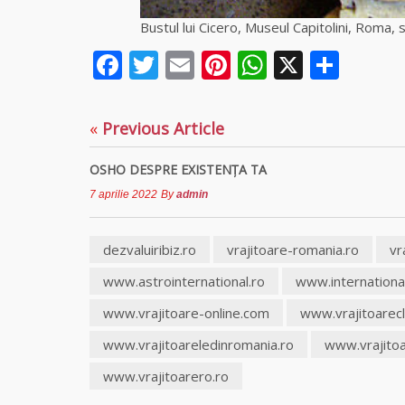
Bustul lui Cicero, Museul Capitolini, Roma, 
Facebook
Twitter
Email
Pinterest
WhatsAp
X
Part
«
Previous Article
OSHO DESPRE EXISTENŢA TA
7 aprilie 2022
By
admin
dezvaluiribiz.ro
vrajitoare-romania.ro
vr
www.astrointernational.ro
www.internationa
www.vrajitoare-online.com
www.vrajitoarec
www.vrajitoareledinromania.ro
www.vrajitoa
www.vrajitoarero.ro