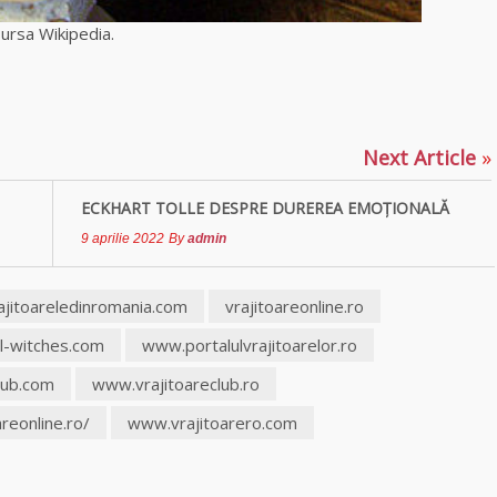
sursa Wikipedia.
p
ajează
Next Article
»
ECKHART TOLLE DESPRE DUREREA EMOŢIONALĂ
9 aprilie 2022
By
admin
ajitoareledinromania.com
vrajitoareonline.ro
l-witches.com
www.portalulvrajitoarelor.ro
lub.com
www.vrajitoareclub.ro
reonline.ro/
www.vrajitoarero.com