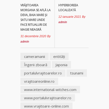
VRĂJITOAREA
HYPERBOREEA
MORGANA SE AFLĂ LA
LOCALIZATĂ
DEVA, BAIA MARE ȘI
12 ianuarie 2021
By
SATU MARE UNDE
admin
FACE RITUALURI DE
MAGIE NEAGRĂ
31 decembrie 2020
By
admin
cameramanii
entităţi
Îngerii zboară
Japonia
portalulvrajitoarelor.ro
tsunami
vrajitoareonline.ro
www.international-witches.com
www.portalulvrajitoarelor.ro
www.vrajitoare-online.com