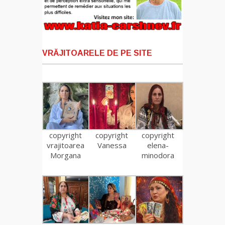
VRĂJITOARELE DE PE SITE
copyright
copyright
copyright
vrajitoarea
Vanessa
elena-
Morgana
minodora