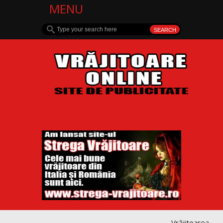
MENU
Vrăjitoarea