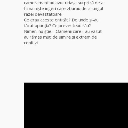
cameramanii au avut uriaşa surpriză de a
filma nişte îngeri care zburau de-a lungul
Tămăduitoare
razei devastatoare.
Somerda
Ce erau aceste entităţi? De unde şi-au
făcut apariţia? Ce prevesteau rău?
Nimeni nu ştie… Oamenii care i-au văzut
Cea mai
au rămas muţi de uimire şi extrem de
puternică
confuzi.
vrăjitoare
de magie
albă și
neagră
Vanessa
Clarvăzătoarea
Elena Natașa
Vrăjitoarea
Morgana,
maestra
magiei
negre