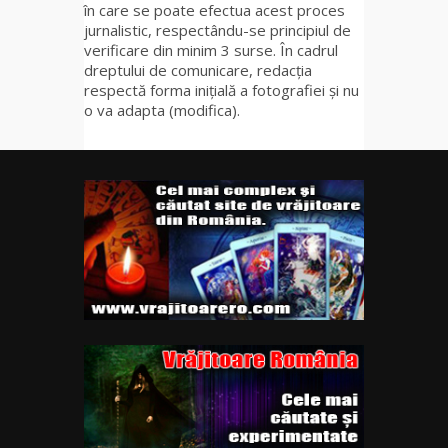
în care se poate efectua acest proces
jurnalistic, respectându-se principiul de
verificare din minim 3 surse. În cadrul
dreptului de comunicare, redacția
respectă forma inițială a fotografiei și nu
o va adapta (modifica).