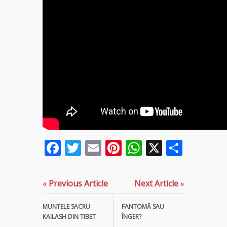
Tămăduitoare
Somerda
Vrăjitoarea
Margareta
care
lucrează cu
5 tipuri de
magie
Vrăjitoarea
Anastasia
Facebook
Twitter
Email
Pinterest
WhatsApp
X
Parta
Venus are
cele mai
puternice
leacuri
«
Previous Article
Next Article
»
MUNTELE SACRU
FANTOMĂ SAU
KAILASH DIN TIBET
ÎNGER?