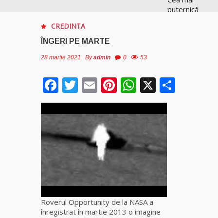
puternică
vrăjitoare
CREDINTA
de magie
albă și
ÎNGERI PE MARTE
neagră
Vanessa
28 martie 2021
By
admin
0
53
Facebook
Twitter
Email
Pinterest
WhatsApp
X
Parta
Clarvăzătoarea
Elena Natașa
Vrăjitoarea
Morgana,
maestra
magiei
negre
Tămăduitoare
Ana Maria
Roverul Opportunity de la NASA a
înregistrat în martie 2013 o imagine
Vrăjitoarea