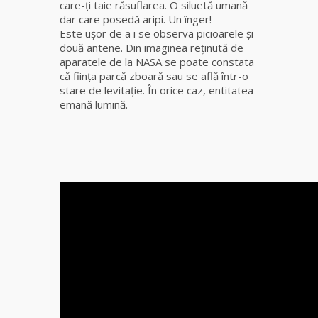
care-ţi taie răsuflarea. O siluetă umană
Elena
dar care posedă aripi. Un înger!
Minodora
Este uşor de a i se observa picioarele şi
a revenit
două antene. Din imaginea reţinută de
din
aparatele de la NASA se poate constata
Ierusalim
că fiinţa parcă zboară sau se află într-o
stare de levitaţie. În orice caz, entitatea
Celebra
emană lumină.
vrăjitoare
Rodica
Gheorghe,
singura
fiică a
Mamei
Omida
Celebra
tămăduitoare
vindecătoare
de farmece și
blesteme
Sandra