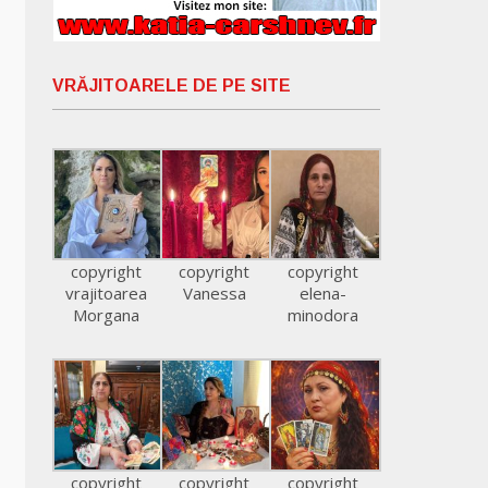
VRĂJITOARELE DE PE SITE
copyright
copyright
copyright
vrajitoarea
Vanessa
elena-
Morgana
minodora
copyright
copyright
copyright