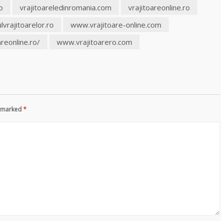
o
vrajitoareledinromania.com
vrajitoareonline.ro
vrajitoarelor.ro
www.vrajitoare-online.com
reonline.ro/
www.vrajitoarero.com
re marked
*