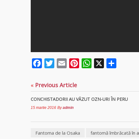
Facebook
Twitter
Email
Pinterest
WhatsAp
X
Part
«
Previous Article
CONCHISTADORII AU VĂZUT OZN-URI ÎN PERU
15 martie 2016
By
admin
Fantoma de la Osaka
fantomă îmbrăcată în a