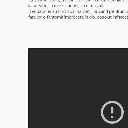
la serviciu, la miezul nopţii, cu o maşină.
Deodată, ei au trăit spaima vieţii lor când pe drum 
faţa lor o fantomă îmbrăcată în alb, absolut înfricoş