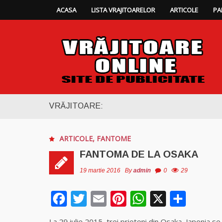
ACASA
LISTA VRAJITOARELOR
ARTICOLE
PA
VRĂJITOARE:
ARTICOLE
,
FANTOME
FANTOMA DE LA OSAKA
19 martie 2016
By
admin
0
29
Facebook
Twitter
Email
Pinterest
WhatsAp
X
Part
La 29 iulie 2015, trei prieteni din Osaka, Japonia s