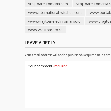
vrajitoare-romania.com
vrajitoare-romania.r
www.international-witches.com
www.portalul
www.vrajitoareledinromania.ro
www.vrajitoa
www.vrajitoarero.ro
LEAVE A REPLY
Your email address will not be published. Required fields a
Your comment
(required):