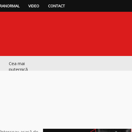
RANORMAL
VIDEO
CONTACT
Cea mai
puternică
vrăjitoare de
magie albă și
neagră Vanessa
Clarvăzătoarea
Elena Natașa
p
ajează
Vrăjitoarea Elena
Minodora a
e întorceau acasă de