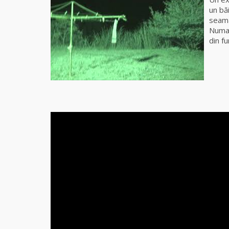
un băi
seam
Numai
din fu