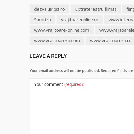
dezvaluiribiz.ro
Extraterestru filmat
fii
Surpriza
vrajitoareonline.ro
www.interna
www.vrajitoare-online.com
www.vrajitoarel
www.vrajitoarero.com
www.vrajitoarero.ro
LEAVE A REPLY
Your email address will not be published. Required fields a
Your comment
(required):