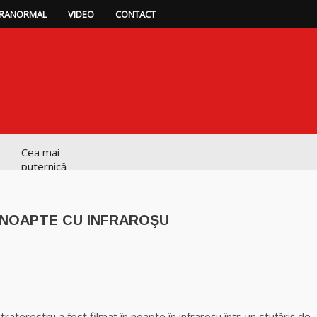
RANORMAL
VIDEO
CONTACT
Cea mai
puternică
vrăjitoare de
magie albă și
neagră Vanessa
 NOAPTE CU INFRAROŞU
Clarvăzătoarea
Elena Natașa
p
ajează
Vrăjitoarea
Morgana,
traterestru a fost filmat în noapte în infraroşu într-un stufăriş de