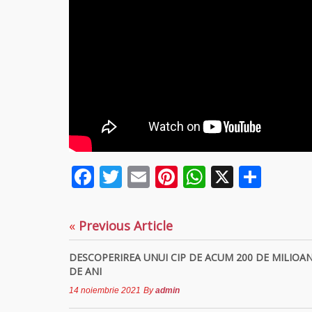
Facebook
Twitter
Email
Pinterest
WhatsAp
X
Part
«
Previous Article
DESCOPERIREA UNUI CIP DE ACUM 200 DE MILIOA
DE ANI
14 noiembrie 2021
By
admin