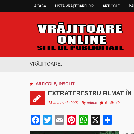
ACASA
LISTA VRAJITOARELOR
ARTICOLE
PA
VRĂJITOARE:
ARTICOLE
,
INSOLIT
EXTRATERESTRU FILMAT ÎN
15 noiembrie 2021
By
admin
0
40
Facebook
Twitter
Email
Pinterest
WhatsAp
X
Part
Un ex