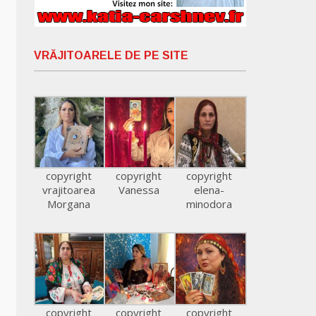
VRĂJITOARELE DE PE SITE
copyright
copyright
copyright
vrajitoarea
Vanessa
elena-
Morgana
minodora
copyright
copyright
copyright