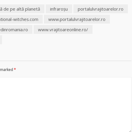
nţă de pe altă planetă
infraroşu
portalulvrajitoarelor.ro
tional-witches.com
www.portalulvrajitoarelor.ro
edinromania.ro
www.vrajitoareonline.ro/
re marked
*