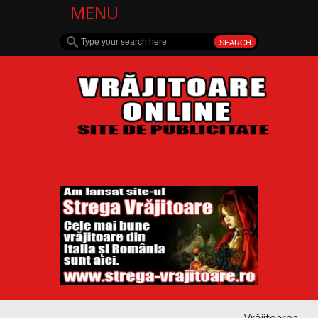
MENU
Vrăjitoarea