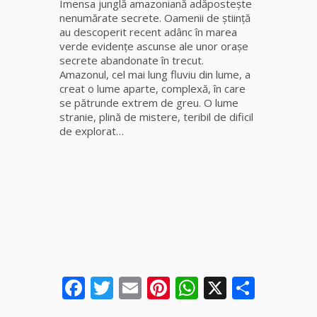
Imensa junglă amazoniană adăposteşte
fiică a
nenumărate secrete. Oamenii de ştiinţă
Mamei
au descoperit recent adânc în marea
Omida
verde evidenţe ascunse ale unor oraşe
secrete abandonate în trecut.
Celebra
Amazonul, cel mai lung fluviu din lume, a
tămăduitoare
creat o lume aparte, complexă, în care
vindecătoare
se pătrunde extrem de greu. O lume
de farmece și
stranie, plină de mistere, teribil de dificil
blesteme
de explorat…
Sandra
Tămăduitoare
Somerda
Cea mai
puternică
vrăjitoare
de magie
Facebook
Twitter
Email
Pinterest
WhatsApp
X
Parta
albă și
neagră
Vanessa