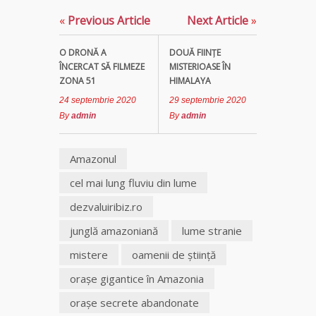
«
Previous Article
Next Article
»
Clarvăzătoarea
Elena Natașa
O DRONĂ A
DOUĂ FIINŢE
ÎNCERCAT SĂ FILMEZE
MISTERIOASE ÎN
Vrăjitoarea
ZONA 51
HIMALAYA
Morgana,
24 septembrie 2020
29 septembrie 2020
maestra
By
admin
By
admin
magiei
negre
Amazonul
Tămăduitoare
cel mai lung fluviu din lume
Ana Maria
dezvaluiribiz.ro
Vrăjitoarea
junglă amazoniană
lume stranie
Elena
Minodora
mistere
oamenii de ştiinţă
a revenit
din
oraşe gigantice în Amazonia
Ierusalim
oraşe secrete abandonate