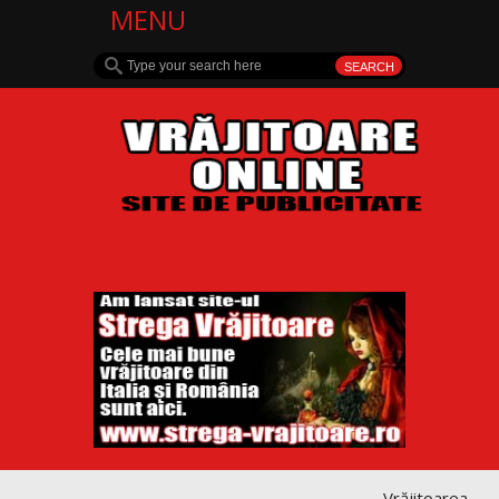
MENU
Vrăjitoarea