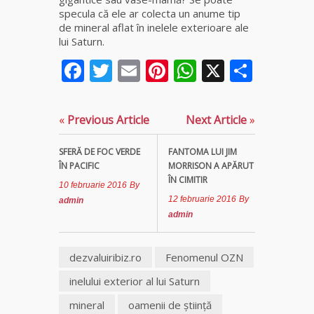
specula că ele ar colecta un anume tip
de mineral aflat în inelele exterioare ale
Clarvăzătoarea
lui Saturn.
Elena Natașa
Facebook
Twitter
Email
Pinterest
WhatsApp
X
Parta
Vrăjitoarea
Morgana,
maestra
«
Previous Article
Next Article
»
magiei
negre
SFERĂ DE FOC VERDE
FANTOMA LUI JIM
ÎN PACIFIC
MORRISON A APĂRUT
Tămăduitoare
ÎN CIMITIR
Ana Maria
10 februarie 2016
By
12 februarie 2016
By
admin
admin
Vrăjitoarea
Elena
Minodora
dezvaluiribiz.ro
Fenomenul OZN
a revenit
din
inelului exterior al lui Saturn
Ierusalim
mineral
oamenii de ştiinţă