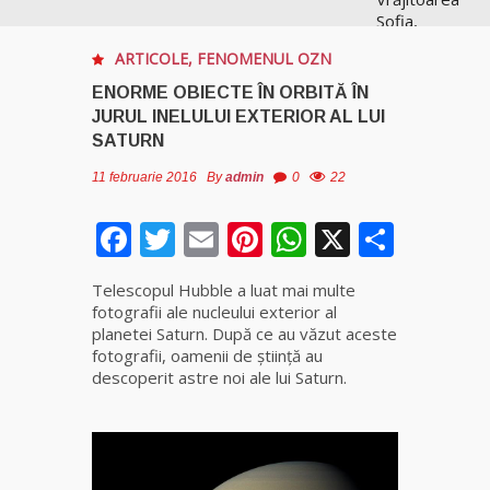
Sofia,
recunoscută
ARTICOLE
,
FENOMENUL OZN
pretutindeni
în lume
ENORME OBIECTE ÎN ORBITĂ ÎN
pentru
JURUL INELULUI EXTERIOR AL LUI
realizările ei
SATURN
prestigioase
în magie
11 februarie 2016
By
admin
0
22
Facebook
Twitter
Email
Pinterest
WhatsApp
X
Parta
Vrăjitoarea
Anastasia
Venus are
Telescopul Hubble a luat mai multe
cele mai
fotografii ale nucleului exterior al
puternice
planetei Saturn. După ce au văzut aceste
leacuri
fotografii, oamenii de ştiinţă au
descoperit astre noi ale lui Saturn.
Celebra
vrăjitoare
Rodica
Gheorghe,
singura