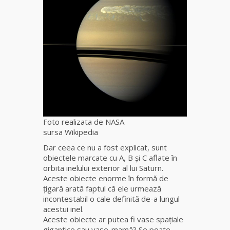
fiică a
Mamei
Omida
Celebra
tămăduitoare
vindecătoare
de farmece și
blesteme
Sandra
Foto realizata de NASA
Tămăduitoare
sursa Wikipedia
Somerda
Dar ceea ce nu a fost explicat, sunt
obiectele marcate cu A, B şi C aflate în
Cea mai
orbita inelului exterior al lui Saturn.
puternică
Aceste obiecte enorme în formă de
vrăjitoare
ţigară arată faptul că ele urmează
de magie
incontestabil o cale definită de-a lungul
albă și
acestui inel.
neagră
Aceste obiecte ar putea fi vase spaţiale
Vanessa
gigantice sau vase-mamă? Se poate