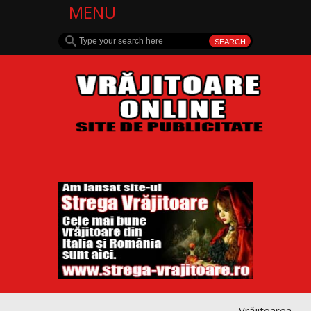
MENU
Vrăjitoarea