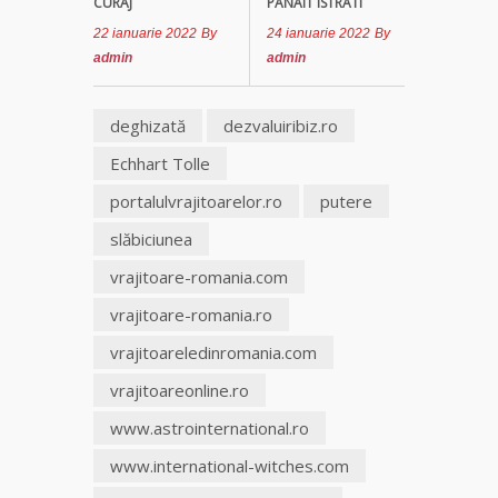
CURAJ
PANAIT ISTRATI
22 ianuarie 2022
By
24 ianuarie 2022
By
Clarvăzătoarea
admin
admin
Elena Natașa
deghizată
dezvaluiribiz.ro
Vrăjitoarea
Morgana,
Echhart Tolle
maestra
magiei
portalulvrajitoarelor.ro
putere
negre
slăbiciunea
Tămăduitoare
vrajitoare-romania.com
Ana Maria
vrajitoare-romania.ro
Vrăjitoarea
vrajitoareledinromania.com
Elena
vrajitoareonline.ro
Minodora
a revenit
www.astrointernational.ro
din
Ierusalim
www.international-witches.com