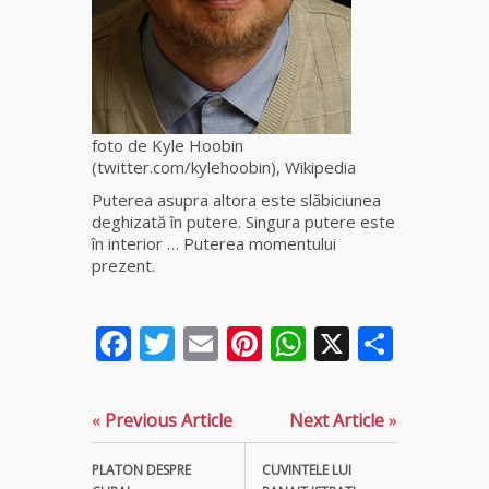
fiică a
Mamei
Omida
Celebra
tămăduitoare
foto de Kyle Hoobin
vindecătoare
(twitter.com/kylehoobin), Wikipedia
de farmece și
blesteme
Puterea asupra altora este slăbiciunea
Sandra
deghizată în putere. Singura putere este
în interior … Puterea momentului
prezent.
Tămăduitoare
Somerda
Facebook
Twitter
Email
Pinterest
WhatsApp
X
Parta
Cea mai
puternică
vrăjitoare
de magie
«
Previous Article
Next Article
»
albă și
neagră
PLATON DESPRE
CUVINTELE LUI
Vanessa