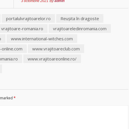
3 octombrie 2021
By
admin
portalulvrajitoarelor.ro
Reuşita în dragoste
vrajitoare-romania.ro
vrajitoareledinromania.com
o
www.international-witches.com
-online.com
www.vrajitoareclub.com
omania.ro
www.vrajitoareonline.ro/
re marked
*