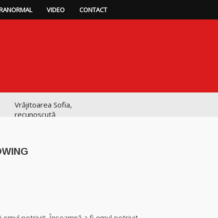
RANORMAL
VIDEO
CONTACT
Vrăjitoarea Sofia,
recunoscută
pretutindeni în
lume pentru
realizările ei
OWING
prestigioase în
magie
Vrăjitoarea
p
ajează
Anastasia Venus
are cele mai
puternice leacuri
omul potrivit. Înseamnă a fi omul potrivit.