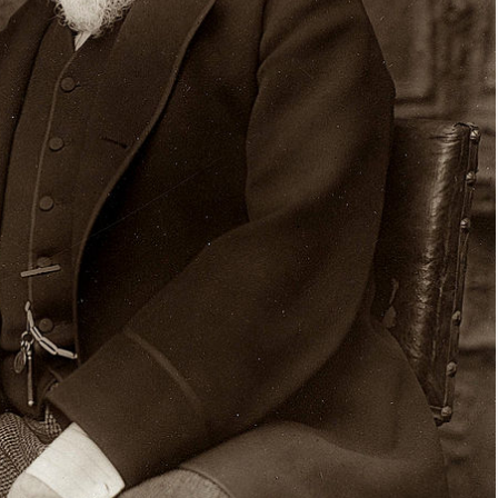
neagră Vanessa
Clarvăzătoarea
Elena Natașa
Vrăjitoarea
Morgana,
maestra magiei
negre
Tămăduitoarea
Ana Maria
Vrăjitoarea Elena
Minodora a
revenit din
Ierusalim