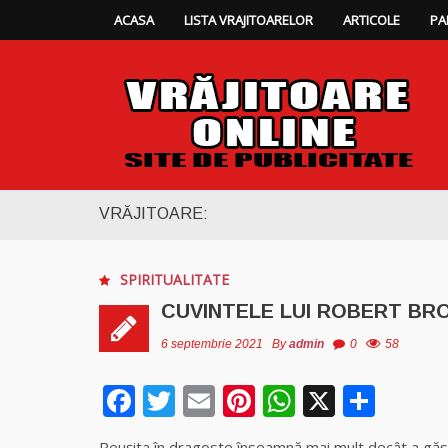
ACASA
LISTA VRAJITOARELOR
ARTICOLE
PA
VRĂJITOARE:
SPIRITUALITATE
CUVINTELE LUI ROBERT BR
6 septembrie 2021
By
admin
0
58
Facebook
Twitter
Email
Pinterest
WhatsAp
X
Part
Reuşita în dragoste înseamnă mai mult decât a găsi 