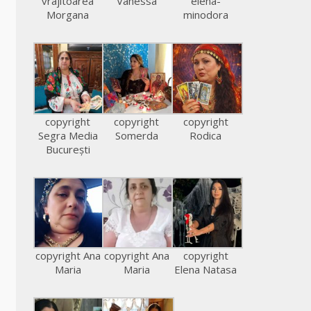
vrajitoarea
Vanessa
elena-
Morgana
minodora
copyright
copyright
copyright
Segra Media
Somerda
Rodica
București
copyright Ana
copyright Ana
copyright
Maria
Maria
Elena Natasa