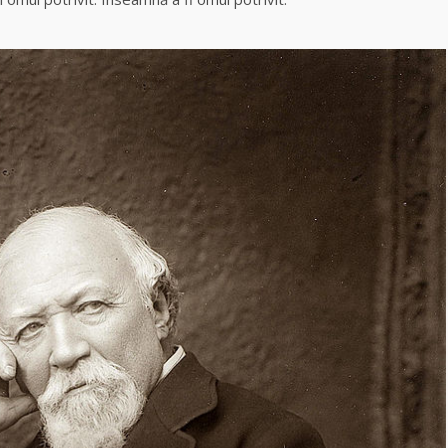
Celebra
vrăjitoare Rodica
Gheorghe,
singura fiică a
Mamei Omida
Celebra
tămăduitoare
vindecătoare de
farmece și
blesteme Sandra
Tămăduitoarea
Somerda
Cea mai
puternică
vrăjitoare de
magie albă și