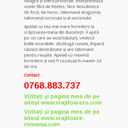
Neagră şi oferă protecţie, interpretează
visele fără de înţeles, face descântece
de frică, de noroc, talismanul dragostei,
talismanul norocului şi al succesului.
Apelați cu cea mai mare încredere la
vrăjitoarea maria din București. Îi ajută
pe cei care au viciul băuturii, vindecă
bolile incurabile, dezleagă cununii, împacă
căsnicii destrămate și are talismane
pentru reușite. Apelați cu maximă
încredere și veți fi rezolvați în maxim 24
de ore.
Contact:
0768.883.737
Vizitaţi şi pagina mea de pe
siteul
www.vrajitoarero.com
Vizitaţi şi pagina mea de pe
siteul
www.vrajitoare-
romania.com