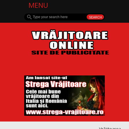
MENU
Vrăjitoarea