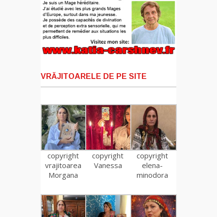
VRĂJITOARELE DE PE SITE
copyright
copyright
copyright
vrajitoarea
Vanessa
elena-
Morgana
minodora