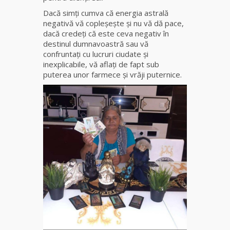
fiică a
Dacă simţi cumva că energia astrală
Mamei
negativă vă copleșește și nu vă dă pace,
Omida
dacă credeţi că este ceva negativ în
destinul dumnavoastră sau vă
Celebra
confruntaţi cu lucruri ciudate și
tămăduitoare
inexplicabile, vă aflați de fapt sub
vindecătoare
puterea unor farmece și vrăji puternice.
de farmece și
blesteme
Sandra
Tămăduitoare
Somerda
Cea mai
puternică
vrăjitoare
de magie
albă și
neagră
Vanessa