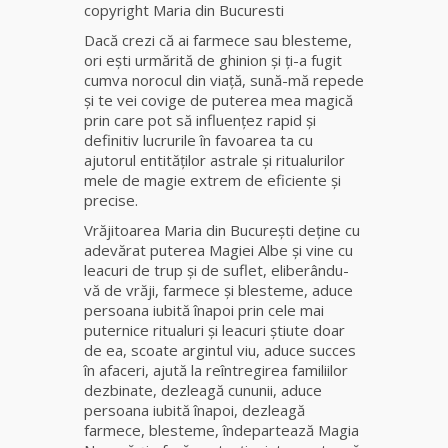
copyright Maria din Bucuresti
Dacă crezi că ai farmece sau blesteme,
Clarvăzătoarea
ori eşti urmărită de ghinion şi ţi-a fugit
Elena Natașa
cumva norocul din viaţă, sună-mă repede
şi te vei covige de puterea mea magică
Vrăjitoarea
prin care pot să influențez rapid și
Morgana,
definitiv lucrurile în favoarea ta cu
maestra
ajutorul entităților astrale și ritualurilor
magiei
mele de magie extrem de eficiente și
negre
precise.
Vrăjitoarea Maria din București deţine cu
Tămăduitoare
adevărat puterea Magiei Albe şi vine cu
Ana Maria
leacuri de trup şi de suflet, eliberându-
vă de vrăji, farmece şi blesteme, aduce
persoana iubită înapoi prin cele mai
Vrăjitoarea
puternice ritualuri şi leacuri ştiute doar
Elena
de ea, scoate argintul viu, aduce succes
Minodora
în afaceri, ajută la reîntregirea familiilor
a revenit
dezbinate, dezleagă cununii, aduce
din
persoana iubită înapoi, dezleagă
Ierusalim
farmece, blesteme, îndepartează Magia