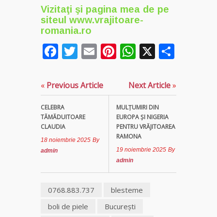
Vizitaţi şi pagina mea de pe
siteul
www.vrajitoare-
romania.ro
Facebook
Twitter
Email
Pinterest
WhatsApp
X
Parta
«
Previous Article
Next Article
»
CELEBRA
MULŢUMIRI DIN
TĂMĂDUITOARE
EUROPA ȘI NIGERIA
CLAUDIA
PENTRU VRĂJITOAREA
RAMONA
18 noiembrie 2025
By
19 noiembrie 2025
By
admin
admin
0768.883.737
blesteme
boli de piele
Bucureşti