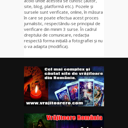
acolo unde acestea se cunosc (autor,
site, blog, platformă etc.). Pozele și
sursele sunt verificate, online, în măsura
în care se poate efectua acest proces
jurnalistic, respectându-se principiul de
verificare din minim 3 surse. În cadrul
dreptului de comunicare, redacția
respectă forma inițială a fotografiei și nu
o va adapta (modifica).