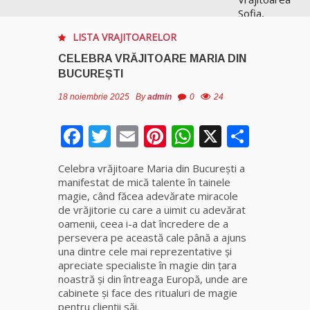
Sofia,
recunoscută
LISTA VRAJITOARELOR
pretutindeni
în lume
CELEBRA VRĂJITOARE MARIA DIN
pentru
BUCUREȘTI
realizările ei
prestigioase
18 noiembrie 2025
By
admin
0
24
în magie
Facebook
Twitter
Email
Pinterest
WhatsApp
X
Parta
Vrăjitoarea
Anastasia
Celebra vrăjitoare Maria din București a
Venus are
manifestat de mică talente în tainele
cele mai
magie, când făcea adevărate miracole
puternice
de vrăjitorie cu care a uimit cu adevărat
leacuri
oamenii, ceea i-a dat încredere de a
persevera pe această cale până a ajuns
Celebra
una dintre cele mai reprezentative și
vrăjitoare
apreciate specialiste în magie din țara
Rodica
noastră și din întreaga Europă, unde are
Gheorghe,
cabinete și face des ritualuri de magie
singura
pentru clienții săi.