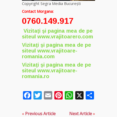
Copyright Segra Media București
Contact Morgana:
0760.149.917
Vizitaţi şi pagina mea de pe
siteul
www.vrajitoarero.com
Vizitaţi şi pagina mea de pe
siteul
www.vrajitoare-
romania.com
Vizitaţi şi pagina mea de pe
siteul
www.vrajitoare-
romania.ro
Facebook
Twitter
Email
Pinterest
WhatsApp
X
Parta
«
Previous Article
Next Article
»