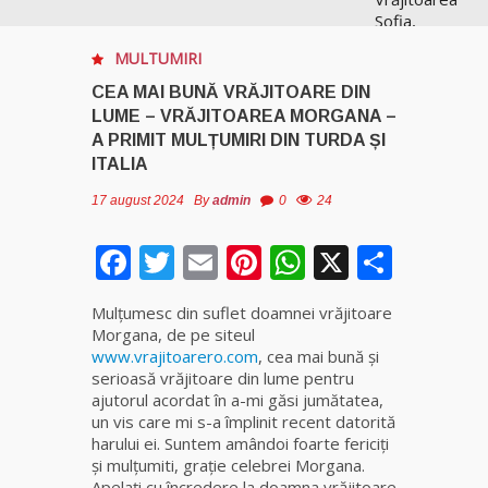
Sofia,
recunoscută
MULTUMIRI
pretutindeni
în lume
CEA MAI BUNĂ VRĂJITOARE DIN
pentru
LUME – VRĂJITOAREA MORGANA –
realizările ei
A PRIMIT MULȚUMIRI DIN TURDA ȘI
prestigioase
ITALIA
în magie
17 august 2024
By
admin
0
24
Vrăjitoarea
Facebook
Twitter
Email
Pinterest
WhatsApp
X
Anastasia
Parta
Venus are
cele mai
Mulţumesc din suflet doamnei vrăjitoare
puternice
Morgana, de pe siteul
leacuri
www.vrajitoarero.com
, cea mai bună și
serioasă vrăjitoare din lume pentru
Celebra
ajutorul acordat în a-mi găsi jumătatea,
vrăjitoare
un vis care mi s-a împlinit recent datorită
Rodica
harului ei. Suntem amândoi foarte fericiţi
Gheorghe,
şi mulţumiti, graţie celebrei Morgana.
singura
Apelaţi cu încredere la doamna vrăjitoare