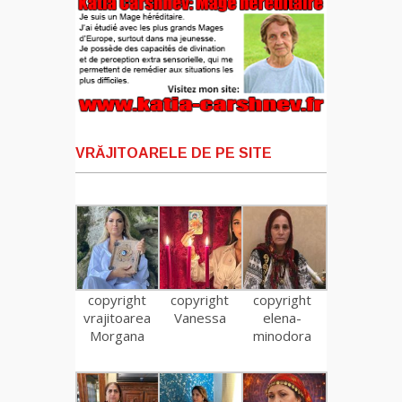
VRĂJITOARELE DE PE SITE
copyright
copyright
copyright
vrajitoarea
Vanessa
elena-
Morgana
minodora