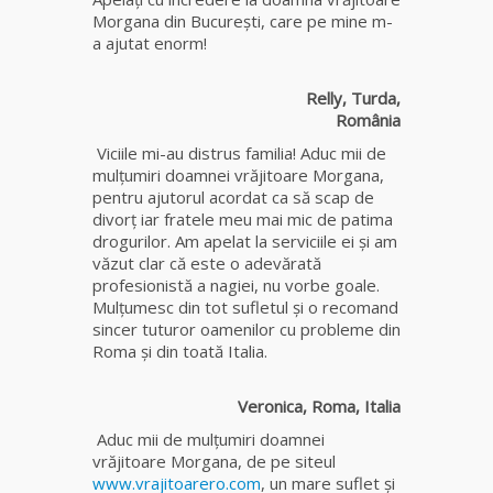
fiică a
Morgana din București, care pe mine m-
Mamei
a ajutat enorm!
Omida
Relly, Turda,
Celebra
România
tămăduitoare
Viciile mi-au distrus familia! Aduc mii de
vindecătoare
mulţumiri doamnei vrăjitoare Morgana,
de farmece și
pentru ajutorul acordat ca să scap de
blesteme
divorț iar fratele meu mai mic de patima
Sandra
drogurilor. Am apelat la serviciile ei şi am
văzut clar că este o adevărată
Tămăduitoare
profesionistă a nagiei, nu vorbe goale.
Somerda
Mulţumesc din tot sufletul şi o recomand
sincer tuturor oamenilor cu probleme din
Roma și din toată Italia.
Cea mai
puternică
vrăjitoare
Veronica, Roma, Italia
de magie
Aduc mii de mulţumiri doamnei
albă și
vrăjitoare Morgana, de pe siteul
neagră
www.vrajitoarero.com
, un mare suflet și
Vanessa