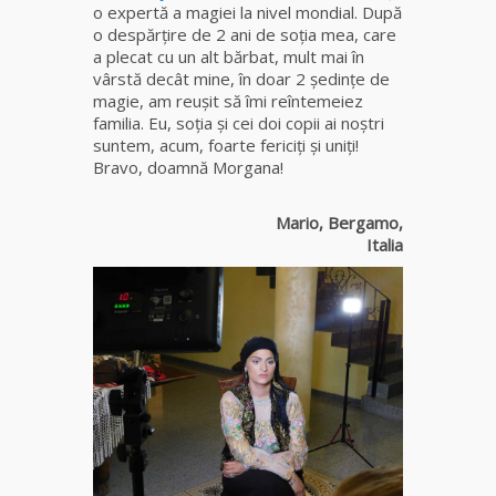
o expertă a magiei la nivel mondial. După
o despărţire de 2 ani de soţia mea, care
Clarvăzătoarea
a plecat cu un alt bărbat, mult mai în
Elena Natașa
vârstă decât mine, în doar 2 şedinţe de
magie, am reuşit să îmi reîntemeiez
familia. Eu, soţia şi cei doi copii ai noştri
Vrăjitoarea
suntem, acum, foarte fericiţi şi uniţi!
Morgana,
Bravo, doamnă Morgana!
maestra
magiei
negre
Mario, Bergamo,
Italia
Tămăduitoare
Ana Maria
Vrăjitoarea
Elena
Minodora
a revenit
din
Ierusalim