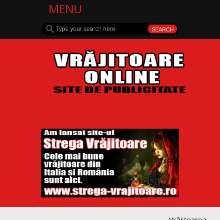
MENU
Vrăjitoarea