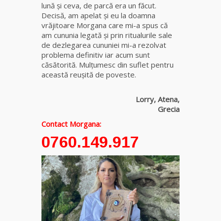
lună și ceva, de parcă era un făcut.
Decisă, am apelat și eu la doamna
Clarvăzătoarea
vrăjitoare Morgana care mi-a spus că
Elena Natașa
am cununia legată și prin ritualurile sale
de dezlegarea cununiei mi-a rezolvat
problema definitiv iar acum sunt
Vrăjitoarea
căsătorită. Mulțumesc din suflet pentru
Morgana,
această reușită de poveste.
maestra
magiei
negre
Lorry, Atena,
Grecia
Tămăduitoare
Contact Morgana:
Ana Maria
0760.149.917
Vrăjitoarea
Elena
Minodora
a revenit
din
Ierusalim