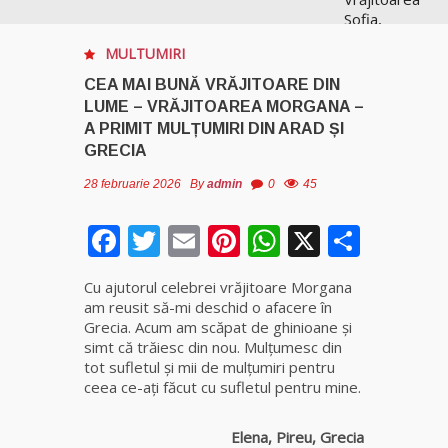
Sofia,
recunoscută
MULTUMIRI
pretutindeni
în lume
CEA MAI BUNĂ VRĂJITOARE DIN
pentru
LUME – VRĂJITOAREA MORGANA –
realizările ei
A PRIMIT MULȚUMIRI DIN ARAD ȘI
prestigioase
GRECIA
în magie
28 februarie 2026
By
admin
0
45
Vrăjitoarea
Facebook
Twitter
Email
Pinterest
WhatsApp
X
Anastasia
Parta
Venus are
cele mai
Cu ajutorul celebrei vrăjitoare Morgana
puternice
am reusit să-mi deschid o afacere în
leacuri
Grecia. Acum am scăpat de ghinioane și
simt că trăiesc din nou. Mulțumesc din
Celebra
tot sufletul și mii de mulțumiri pentru
vrăjitoare
ceea ce-ați făcut cu sufletul pentru mine.
Rodica
Gheorghe,
Elena, Pireu, Grecia
singura