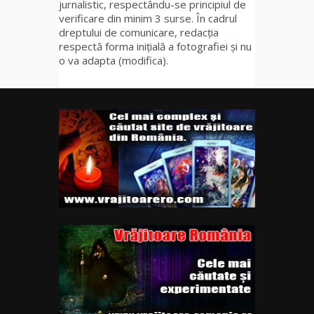
jurnalistic, respectându-se principiul de
verificare din minim 3 surse. În cadrul
dreptului de comunicare, redacția
respectă forma inițială a fotografiei și nu
o va adapta (modifica).