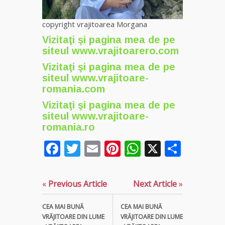
copyright vrajitoarea Morgana
Vizitaţi şi pagina mea de pe
siteul
www.vrajitoarero.com
Vizitaţi şi pagina mea de pe
siteul
www.vrajitoare-
romania.com
Vi
zitaţi şi pagina mea de pe
siteul
www.vrajitoare-
romania.ro
Facebook
Twitter
Email
Pinterest
WhatsApp
X
Parta
«
Previous Article
Next Article
»
CEA MAI BUNĂ
CEA MAI BUNĂ
VRĂJITOARE DIN LUME
VRĂJITOARE DIN LUME