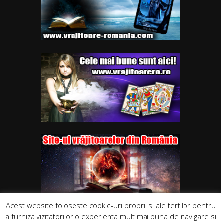
Acest website foloseste cookie-uri proprii si ale tertilor pentru
a furniza vizitatorilor o experienta mult mai buna de navigare si