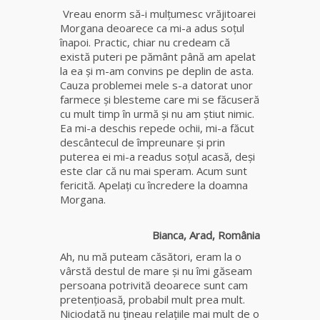
fiică a
Vreau enorm să-i mulțumesc vrăjitoarei
Mamei
Morgana deoarece ca mi-a adus soțul
Omida
înapoi. Practic, chiar nu credeam că
există puteri pe pământ până am apelat
la ea și m-am convins pe deplin de asta.
Celebra
Cauza problemei mele s-a datorat unor
tămăduitoare
farmece și blesteme care mi se făcuseră
vindecătoare
cu mult timp în urmă și nu am știut nimic.
de farmece și
Ea mi-a deschis repede ochii, mi-a făcut
blesteme
descântecul de împreunare și prin
Sandra
puterea ei mi-a readus soțul acasă, deși
este clar că nu mai speram. Acum sunt
Tămăduitoare
fericită. Apelați cu încredere la doamna
Somerda
Morgana.
Cea mai
Bianca, Arad, România
puternică
Ah, nu mă puteam căsători, eram la o
vrăjitoare
vârstă destul de mare și nu îmi găseam
de magie
persoana potrivită deoarece sunt cam
albă și
pretențioasă, probabil mult prea mult.
neagră
Niciodată nu țineau relațiile mai mult de o
Vanessa