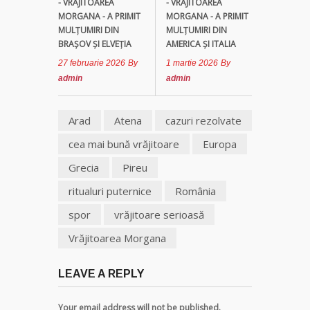
- VRĂJITOAREA
- VRĂJITOAREA
MORGANA - A PRIMIT
MORGANA - A PRIMIT
MULȚUMIRI DIN
MULȚUMIRI DIN
BRAȘOV ȘI ELVEȚIA
AMERICA ȘI ITALIA
27 februarie 2026
By
1 martie 2026
By
admin
admin
Arad
Atena
cazuri rezolvate
cea mai bună vrăjitoare
Europa
Grecia
Pireu
ritualuri puternice
România
spor
vrăjitoare serioasă
Vrăjitoarea Morgana
LEAVE A REPLY
Your email address will not be published.