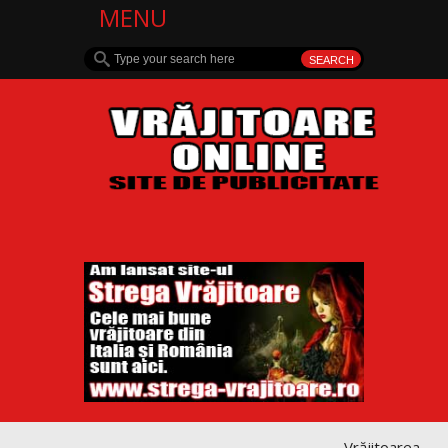
MENU
Vrăjitoarea