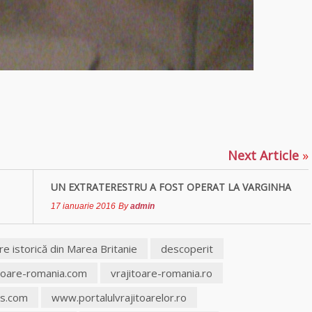
blesteme Sandra
Tămăduitoarea
Somerda
Vrăjitoarea
p
ajează
Margareta care
lucrează cu 5
tipuri de magie
Next Article
»
Vrăjitoarea
Anastasia Venus
UN EXTRATERESTRU A FOST OPERAT LA VARGINHA
are cele mai
17 ianuarie 2016
By
admin
puternice leacuri
ire istorică din Marea Britanie
descoperit
itoare-romania.com
vrajitoare-romania.ro
es.com
www.portalulvrajitoarelor.ro