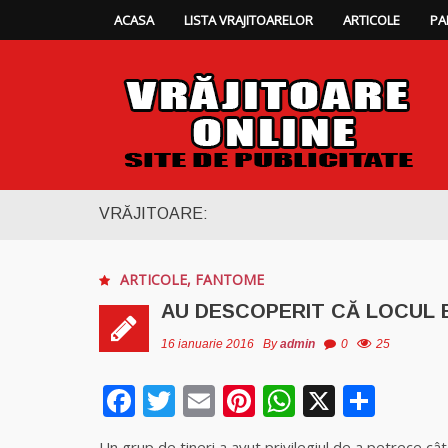
ACASA
LISTA VRAJITOARELOR
ARTICOLE
PA
VRĂJITOARE:
ARTICOLE
,
FANTOME
AU DESCOPERIT CĂ LOCUL 
16 ianuarie 2016
By
admin
0
25
Facebook
Twitter
Email
Pinterest
WhatsAp
X
Part
Un grup de tineri a avut privilegiul de a petrece cât