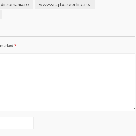
edinromania.ro
www.vrajitoareonline.ro/
re marked
*