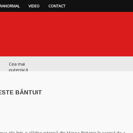
RANORMAL
VIDEO
CONTACT
Cea mai
puternică
vrăjitoare de
magie albă și
neagră Vanessa
ESTE BÂNTUIT
Clarvăzătoarea
Elena Natașa
p
ajează
Vrăjitoarea
Morgana,
eva zile într-o clădire istorică din Marea Britanie în scopul de a