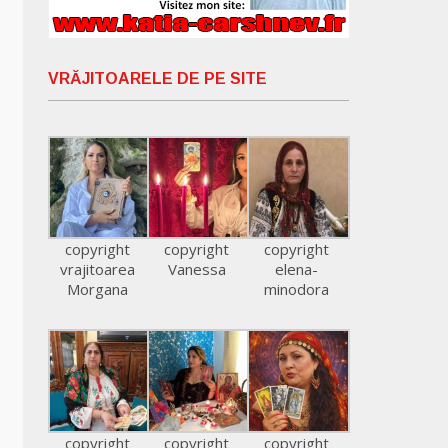
VRĂJITOARELE DE PE SITE
copyright
copyright
copyright
vrajitoarea
Vanessa
elena-
Morgana
minodora
copyright
copyright
copyright