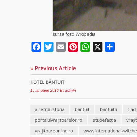
sursa foto Wikipedia
Facebook
Twitter
Email
Pinterest
WhatsAp
X
Part
«
Previous Article
HOTEL BÂNTUIT
15 ianuarie 2016
By
admin
a retrăi istoria
bântuit
bântuită
clăd
portalulvrajitoarelor.ro
stupefacţia
vraj
vrajitoareonline.ro
www.international-witch