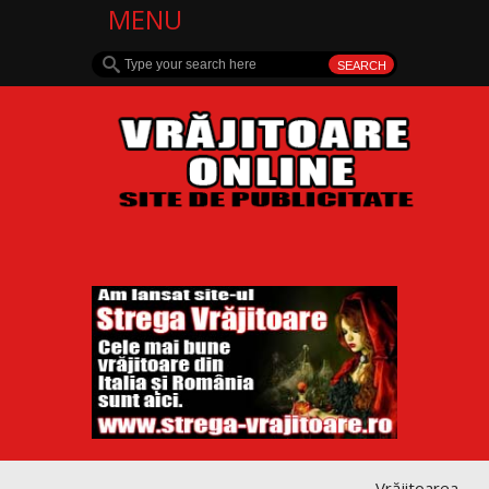
MENU
Vrăjitoarea