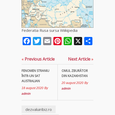
fiică a
Mamei
Omida
Celebra
Federatia Rusa sursa Wiikipedia
tămăduitoare
vindecătoare
Facebook
Twitter
Email
Pinterest
WhatsApp
X
Parta
de farmece și
blesteme
Sandra
«
Previous Article
Next Article
»
Tămăduitoare
Somerda
FENOMEN STRANIU
OMUL ZBURĂTOR
ÎNTR-UN SAT
DIN KAZAKHSTAN
AUSTRALIAN
Cea mai
20 august 2020
By
puternică
18 august 2020
By
admin
vrăjitoare
admin
de magie
albă și
neagră
dezvaluiribiz.ro
Vanessa