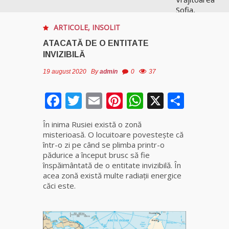
Sofia,
recunoscută
ARTICOLE
,
INSOLIT
pretutindeni
în lume
ATACATĂ DE O ENTITATE
pentru
INVIZIBILĂ
realizările ei
prestigioase
19 august 2020
By
admin
0
37
în magie
Facebook
Twitter
Email
Pinterest
WhatsApp
X
Parta
Vrăjitoarea
Anastasia
În inima Rusiei există o zonă
Venus are
misterioasă. O locuitoare povesteşte că
cele mai
într-o zi pe când se plimba printr-o
puternice
pădurice a început brusc să fie
leacuri
înspăimântată de o entitate invizibilă. În
acea zonă există multe radiaţii energice
Celebra
căci este.
vrăjitoare
Rodica
Gheorghe,
singura