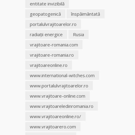
entitate invizibilă
Clarvăzătoarea
geopatogenică
înspăimântată
Elena Natașa
portalulvrajitoarelor.ro
Vrăjitoarea
radiaţii energice
Rusia
Morgana,
vrajitoare-romania.com
maestra
magiei
vrajitoare-romania.ro
negre
vrajitoareonline.ro
Tămăduitoare
www.international-witches.com
Ana Maria
www.portalulvrajitoarelor.ro
Vrăjitoarea
www.vrajitoare-online.com
Elena
www.vrajitoareledinromania.ro
Minodora
a revenit
www.vrajitoareonline.ro/
din
Ierusalim
www.vrajitoarero.com