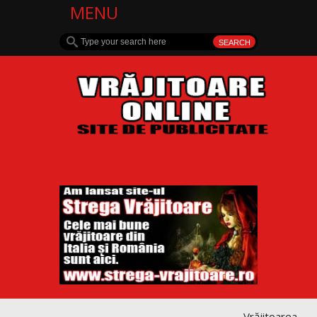
MENU
Vrăjitoarea