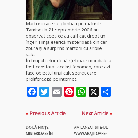
fiică a
Mamei
Omida
Martorii care se plimbau pe malurile
Tamisei la 21 septembrie 2006 au
Celebra
observat ceea ce au calificat drept un
tămăduitoare
înger. Fiinţa eterică misterioasă din cer
vindecătoare
zbura şi a surprins martorii cu aripile
de farmece și
sale.
blesteme
În timpul celor două războaie mondiale a
Sandra
fost constatat acelaşi fenomen, care azi
face obiectul unui cult secret care
Tămăduitoare
proliferează pe internet.
Somerda
Facebook
Twitter
Email
Pinterest
WhatsApp
X
Parta
Cea mai
puternică
vrăjitoare
«
Previous Article
Next Article
»
de magie
albă și
DOUĂ FIINŢE
AM LANSAT SITE-UL
neagră
MISTERIOASE ÎN
WWW.VRAJITOARE-
Vanessa