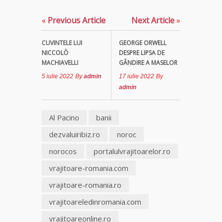
«
Previous Article
Next Article
»
Clarvăzătoarea
Elena Natașa
CUVINTELE LUI
GEORGE ORWELL
NICCOLÒ
DESPRE LIPSA DE
Vrăjitoarea
MACHIAVELLI
GÂNDIRE A MASELOR
Morgana,
maestra
5 iulie 2022
By
admin
17 iulie 2022
By
magiei
admin
negre
Al Pacino
banii
Tămăduitoare
Ana Maria
dezvaluiribiz.ro
noroc
norocos
portalulvrajitoarelor.ro
Vrăjitoarea
Elena
vrajitoare-romania.com
Minodora
vrajitoare-romania.ro
a revenit
din
vrajitoareledinromania.com
Ierusalim
vrajitoareonline.ro