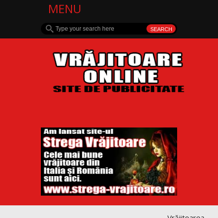
MENU
Vrăjitoarea