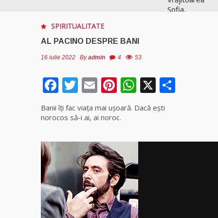
Sofia,
recunoscută
SPIRITUALITATE
pretutindeni
în lume
AL PACINO DESPRE BANI
pentru
realizările ei
16 iulie 2022
By
admin
4
53
prestigioase
în magie
Facebook
Twitter
Email
Pinterest
WhatsApp
X
Parta
Vrăjitoarea
Banii îţi fac viața mai ușoară. Dacă ești
Anastasia
norocos să-i ai, ai noroc.
Venus are
cele mai
puternice
leacuri
Celebra
vrăjitoare
Rodica
Gheorghe,
singura