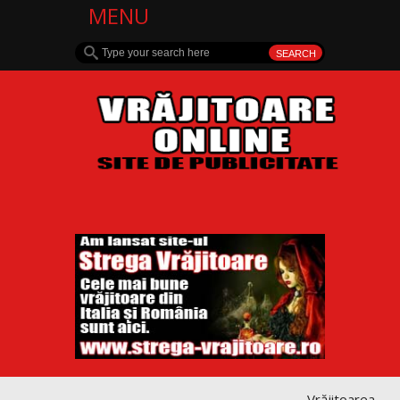
MENU
Vrăjitoarea