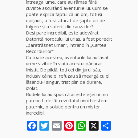
întreaga lume, care au rămas fără
cuvinte ascultând aventurile lui. Cum se
Clarvăzătoarea
poate explica faptul că un om, totuşi
Elena Natașa
obișnuit, a fost atacat de șapte ori de
fulgere şi a suferit din cauza lor?
Deşi pare incredibil, este adevărat.
Vrăjitoarea
Datorită norocului lui uriaş, a fost poreclit
Morgana,
„paratrăsnet uman”, intrând în „Cartea
maestra
Recordurilor”.
magiei
Cu toate acestea, aventurile lui au lăsat
negre
urme vizibile în viața acestui pădurar
liniștit. De pildă, toți cei din jurul său,
Tămăduitoare
inclusiv câinele, refuzau să meargă cu el,
Ana Maria
lăsându-l singur, trist plin de durere,
izolat.
Rudele lui au spus că aceste eșecuri nu
Vrăjitoarea
puteau fi decât rezultatul unui blestem
Elena
puternic, o soluţie pentru un mister
Minodora
incredibil.
a revenit
din
Facebook
Twitter
Email
Pinterest
WhatsApp
X
Parta
Ierusalim