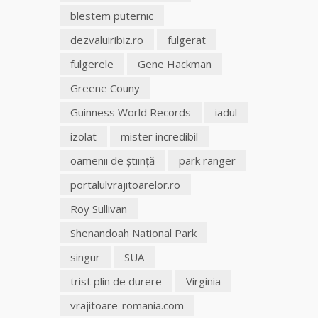
blestem puternic
dezvaluiribiz.ro
fulgerat
fulgerele
Gene Hackman
Greene Couny
Guinness World Records
iadul
izolat
mister incredibil
oamenii de ştiinţă
park ranger
portalulvrajitoarelor.ro
Roy Sullivan
Shenandoah National Park
singur
SUA
trist plin de durere
Virginia
vrajitoare-romania.com