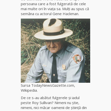
fiică a
persoana care a fost fulgerată de cele
Mamei
mai multe ori în viaţa sa. Mulţi au spus că
Omida
semăna cu actorul Gene Hackman.
Celebra
tămăduitoare
vindecătoare
de farmece și
blesteme
Sandra
Tămăduitoare
Somerda
Cea mai
puternică
Sursa TodayNewsGazette.com,
vrăjitoare
Wikipedia.
de magie
De ce s-au abătut fulgerele și iadul
albă și
peste Roy Sullivan? Nimeni nu știe,
neagră
nimeni, nici măcar oamenii de știință din
Vanessa