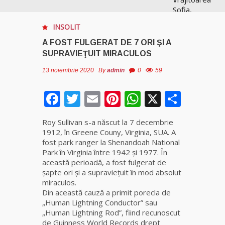
Sofia,
recunoscută
INSOLIT
pretutindeni
în lume
A FOST FULGERAT DE 7 ORI ŞI A
pentru
SUPRAVIEŢUIT MIRACULOS
realizările ei
prestigioase
13 noiembrie 2020
By
admin
0
59
în magie
Facebook
Twitter
Email
Pinterest
WhatsApp
X
Parta
Vrăjitoarea
Anastasia
Roy Sullivan s-a născut la 7 decembrie
Venus are
1912, în Greene Couny, Virginia, SUA. A
cele mai
fost park ranger la Shenandoah National
puternice
Park în Virginia între 1942 şi 1977. În
leacuri
această perioadă, a fost fulgerat de
şapte ori şi a supravieţuit în mod absolut
Celebra
miraculos.
vrăjitoare
Din această cauză a primit porecla de
Rodica
„Human Lightning Conductor” sau
Gheorghe,
„Human Lightning Rod”, fiind recunoscut
singura
de Guinness World Records drept