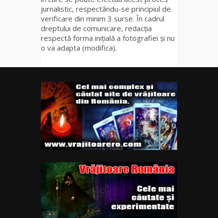
jurnalistic, respectându-se principiul de
verificare din minim 3 surse. În cadrul
dreptului de comunicare, redacția
respectă forma inițială a fotografiei și nu
o va adapta (modifica).