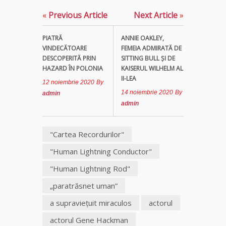
«
Previous Article
Next Article
»
PIATRĂ
ANNIE OAKLEY,
VINDECĂTOARE
FEMEIA ADMIRATĂ DE
DESCOPERITĂ PRIN
SITTING BULL ŞI DE
HAZARD ÎN POLONIA
KAISERUL WILHELM AL
II-LEA
12 noiembrie 2020
By
14 noiembrie 2020
By
admin
admin
"Cartea Recordurilor"
"Human Lightning Conductor"
"Human Lightning Rod"
„paratrăsnet uman”
a supravieţuit miraculos
actorul
actorul Gene Hackman