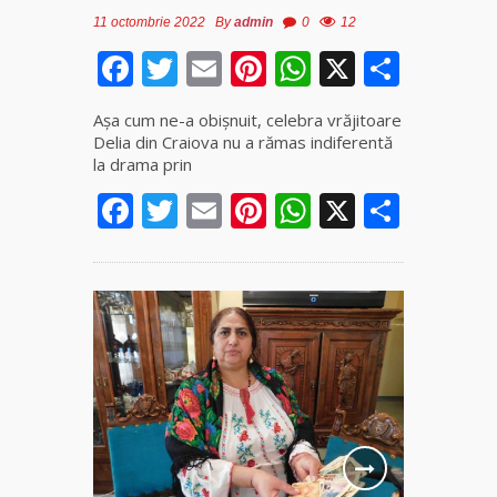
11 octombrie 2022
By
admin
0
12
Facebook
Twitter
Email
Pinterest
WhatsApp
X
Parta
Așa cum ne-a obișnuit, celebra vrăjitoare
Delia din Craiova nu a rămas indiferentă
la drama prin
Facebook
Twitter
Email
Pinterest
WhatsApp
X
Parta