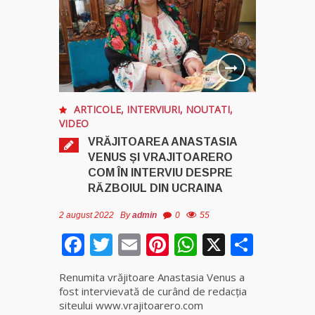
ARTICOLE
,
INTERVIURI
,
NOUTATI
,
VIDEO
VRĂJITOAREA ANASTASIA
VENUS ȘI VRAJITOARERO
COM ÎN INTERVIU DESPRE
RĂZBOIUL DIN UCRAINA
2 august 2022
By
admin
0
55
Facebook
Twitter
Email
Pinterest
WhatsApp
X
Parta
Renumita vrăjitoare Anastasia Venus a
fost intervievată de curând de redacția
siteului www.vrajitoarero.com