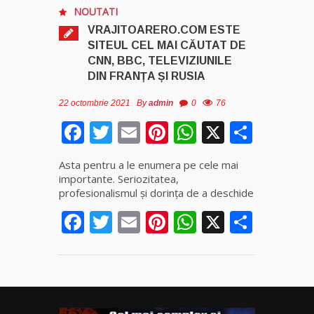
NOUTATI
VRAJITOARERO.COM ESTE
SITEUL CEL MAI CĂUTAT DE
CNN, BBC, TELEVIZIUNILE
DIN FRANȚA ȘI RUSIA
22 octombrie 2021
By
admin
0
76
Facebook
Twitter
Email
Pinterest
WhatsApp
X
Parta
Asta pentru a le enumera pe cele mai
importante. Seriozitatea,
profesionalismul și dorința de a deschide
Facebook
Twitter
Email
Pinterest
WhatsApp
X
Parta