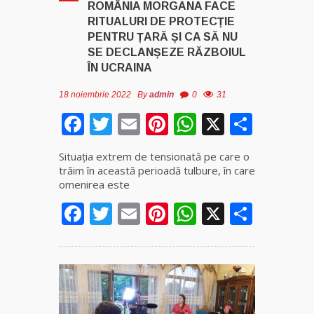
ROMÂNIA MORGANA FACE
RITUALURI DE PROTECȚIE
Clarvăzătoarea
PENTRU ȚARĂ ȘI CA SĂ NU
Elena Natașa
SE DECLANȘEZE RĂZBOIUL
ÎN UCRAINA
Vrăjitoarea
Morgana,
18 noiembrie 2022
By
admin
0
31
maestra
Facebook
Twitter
Email
Pinterest
WhatsApp
X
Parta
magiei
negre
Situația extrem de tensionată pe care o
trăim în această perioadă tulbure, în care
Tămăduitoare
omenirea este
Ana Maria
Facebook
Twitter
Email
Pinterest
WhatsApp
X
Parta
Vrăjitoarea
Elena
Minodora
a revenit
din
Ierusalim