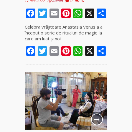
17 mai 2022
By
admin
0
37
Facebook
Twitter
Email
Pinterest
WhatsApp
X
Parta
Celebra vrăjitoare Anastasia Venus a a
început o serie de ritualuri de magie la
care am luat și noi
Facebook
Twitter
Email
Pinterest
WhatsApp
X
Parta