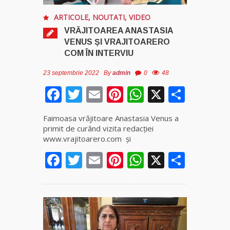
ARTICOLE
,
NOUTATI
,
VIDEO
VRĂJITOAREA ANASTASIA
VENUS ȘI VRAJITOARERO
COM ÎN INTERVIU
23 septembrie 2022
By
admin
0
48
Facebook
Twitter
Email
Pinterest
WhatsApp
X
Parta
Faimoasa vrăjitoare Anastasia Venus a
primit de curând vizita redacției
www.vrajitoarero.com și
Facebook
Twitter
Email
Pinterest
WhatsApp
X
Parta