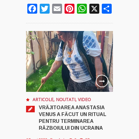
Facebook
Twitter
Email
Pinterest
WhatsApp
X
Parta
ARTICOLE
,
NOUTATI
,
VIDEO
VRĂJITOAREA ANASTASIA
VENUS A FĂCUT UN RITUAL
PENTRU TERMINAREA
RĂZBOIULUI DIN UCRAINA