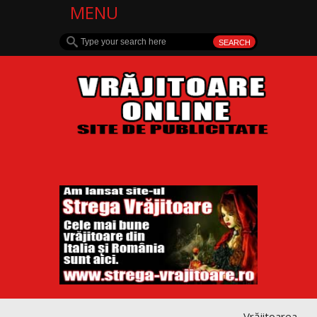
MENU
Vrăjitoarea