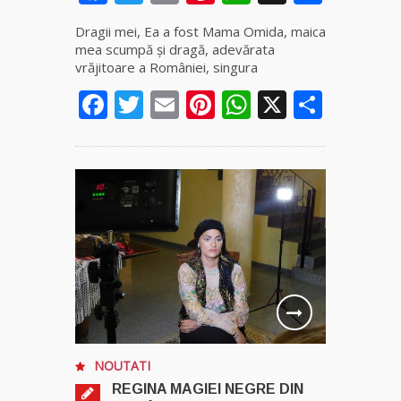
fiică a
Mamei
Dragii mei, Ea a fost Mama Omida, maica
Omida
mea scumpă și dragă, adevărata
vrăjitoare a României, singura
Celebra
Facebook
Twitter
Email
Pinterest
WhatsApp
X
Parta
tămăduitoare
vindecătoare
de farmece și
blesteme
Sandra
Tămăduitoare
Somerda
Cea mai
puternică
vrăjitoare
de magie
albă și
NOUTATI
neagră
REGINA MAGIEI NEGRE DIN
Vanessa