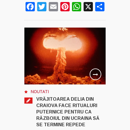
Facebook
Twitter
Email
Pinterest
WhatsApp
X
Parta
NOUTATI
VRĂJITOAREA DELIA DIN
CRAIOVA FACE RITUALURI
PUTERNICE PENTRU CA
RĂZBOIUL DIN UCRAINA SĂ
SE TERMINE REPEDE