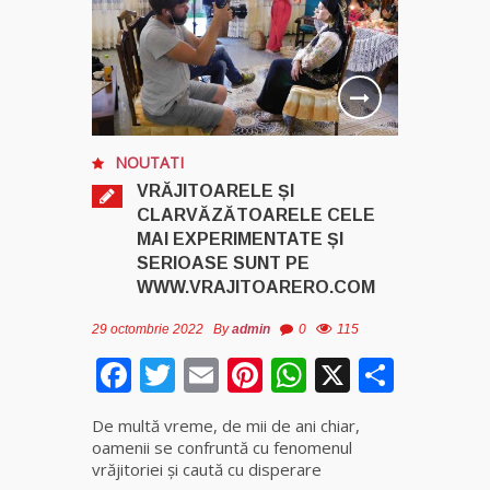
NOUTATI
VRĂJITOARELE ȘI
CLARVĂZĂTOARELE CELE
MAI EXPERIMENTATE ȘI
SERIOASE SUNT PE
WWW.VRAJITOARERO.COM
29 octombrie 2022
By
admin
0
115
Facebook
Twitter
Email
Pinterest
WhatsApp
X
Parta
De multă vreme, de mii de ani chiar,
oamenii se confruntă cu fenomenul
vrăjitoriei și caută cu disperare